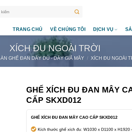
TRANG CHỦ
VỀ CHÚNG TÔI
DỊCH VỤ
SẢ
XÍCH ĐU NGOÀI TRỜI
BÀN GHẾ ĐAN DÂY DÙ - DÂY GIẢ MÂY
/
XÍCH ĐU NGOÀI T
GHẾ XÍCH ĐU ĐAN MÂY C
CẤP SKXD012
GHẾ XÍCH ĐU ĐAN MÂY CAO CẤP SKXD012
Kích thước ghế xích đu: W1030 x D1100 x H1920 