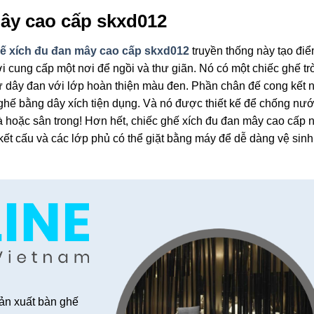
ây cao cấp skxd012
ế xích đu đan mây cao cấp skxd012
truyền thống này tạo đi
 cung cấp một nơi để ngồi và thư giãn. Nó có một chiếc ghế trò
ừ dây đan với lớp hoàn thiện màu đen. Phần chân đế cong kết n
 ghế bằng dây xích tiện dụng. Và nó được thiết kế để chống nướ
 hoặc sân trong! Hơn hết, chiếc ghế xích đu đan mây cao cấp n
ết cấu và các lớp phủ có thể giặt bằng máy để dễ dàng vệ sinh
ản xuất bàn ghế