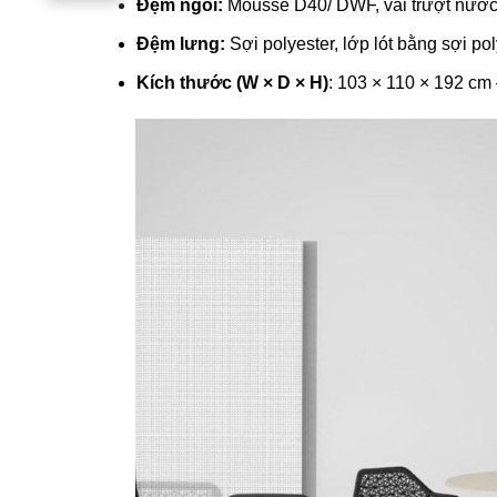
Đệm ngồi:
Mousse D40/ DWF, vải trượt nước (
Đệm lưng:
Sợi polyester, lớp lót bằng sợi p
Kích thước (W × D × H)
: 103 × 110 × 192 cm