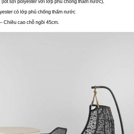
lót sợi polyester với lớp phủ chống thấm nước).
olyester có lớp phủ chống thấm nước
 – Chiều cao chỗ ngồi 45cm.