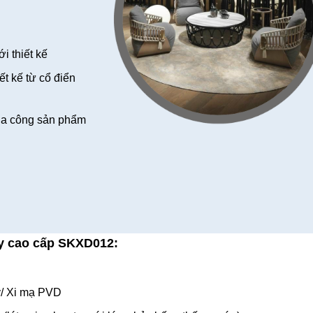
i thiết kế
t kế từ cổ điển
ia công sản phẩm
y cao cấp
SKXD012:
y/ Xi mạ PVD