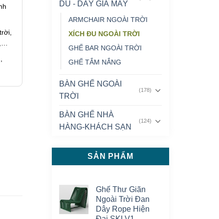
DÙ - DÂY GIẢ MÂY
nh
ARMCHAIR NGOÀI TRỜI
rời,
XÍCH ĐU NGOÀI TRỜI
g,…
GHẾ BAR NGOÀI TRỜI
,
GHẾ TẮM NẮNG
BÀN GHẾ NGOÀI
(178)
TRỜI
BÀN GHẾ NHÀ
(124)
HÀNG-KHÁCH SẠN
SẢN PHẨM
Ghế Thư Giãn
Ngoài Trời Đan
Dây Rope Hiện
Đại SKLV1