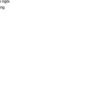
i ngồi
ồng