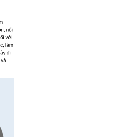
ểm
n, nổi
ối với
c, làm
ày đi
 và