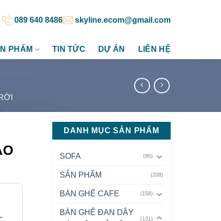
089 640 8486
skyline.ecom@gmail.com
N PHẨM
TIN TỨC
DỰ ÁN
LIÊN HỆ
RỜI
DANH MỤC SẢN PHẨM
AO
SOFA
(85)
SẢN PHẨM
(208)
BÀN GHẾ CAFE
(158)
BÀN GHẾ ĐAN DÂY
–
(131)