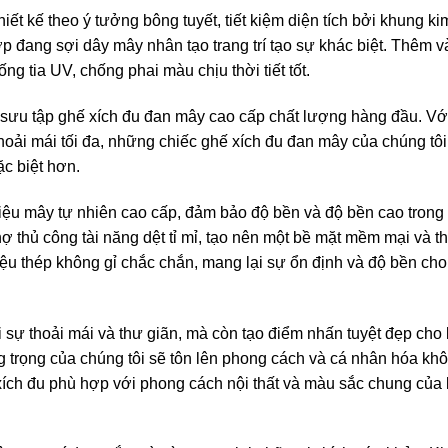
iết kế theo ý tưởng bông tuyết, tiết kiệm diện tích bởi khung ki
ợp đang sợi dây mây nhân tạo trang trí tạo sự khác biệt. Thêm v
g tia UV, chống phai màu chịu thời tiết tốt.
 sưu tập ghế xích đu đan mây cao cấp chất lượng hàng đầu. Vớ
 thoải mái tối đa, những chiếc ghế xích đu đan mây của chúng tôi
ặc biệt hơn.
iệu mây tự nhiên cao cấp, đảm bảo độ bền và độ bền cao trong
hợ thủ công tài năng dệt tỉ mỉ, tạo nên một bề mặt mềm mại và t
ệu thép không gỉ chắc chắn, mang lại sự ổn định và độ bền cho
 sự thoải mái và thư giãn, mà còn tạo điểm nhấn tuyệt đẹp cho
ng trọng của chúng tôi sẽ tôn lên phong cách và cá nhân hóa kh
xích đu phù hợp với phong cách nội thất và màu sắc chung của