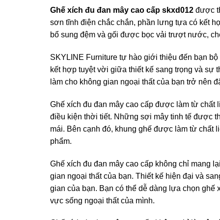
Ghế xích đu đan mây cao cấp skxd012
được th
sơn tĩnh điện chắc chắn, phần lưng tựa có kết h
bổ sung đệm và gối được bọc vải trượt nước, chốn
SKYLINE Furniture tự hào giới thiệu đến bạn bộ
kết hợp tuyệt vời giữa thiết kế sang trọng và sự
làm cho không gian ngoại thất của bạn trở nên đ
Ghế xích đu đan mây cao cấp được làm từ chất l
điều kiện thời tiết. Những sợi mây tinh tế được t
mái. Bên cạnh đó, khung ghế được làm từ chất li
phẩm.
Ghế xích đu đan mây cao cấp không chỉ mang lại
gian ngoại thất của bạn. Thiết kế hiện đại và sa
gian của bạn. Bạn có thể dễ dàng lựa chọn ghế 
vực sống ngoại thất của mình.