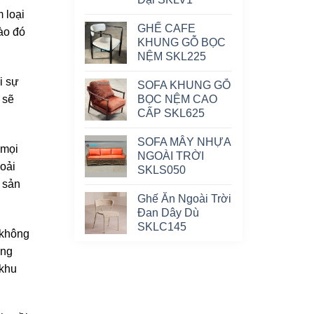
m loại
GHẾ CAFE
ào đó
KHUNG GỖ BỌC
NỆM SKL225
i sự
SOFA KHUNG GỖ
BỌC NỆM CAO
 sẽ
CẤP SKL625
SOFA MÂY NHỰA
 mọi
NGOÀI TRỜI
hoải
SKLS050
 sản
Ghế Ăn Ngoài Trời
Đan Dây Dù
SKLC145
 không
ông
 khu