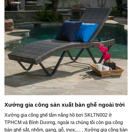
Xưởng gia công sản xuất bàn ghế ngoài trời
Xưởng gia công ghế tắm nắng hồ bơi SKLTN002 ở
TPHCM và Bình Dương, ngoài ra chúng tôi còn gia công
bàn ghế sắt, nhôm, gang, gỗ, inox,… . Xưởng gia công bàn