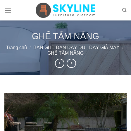
Skip
to
content
GHẾ TẮM NẮNG
Trang chủ
/
BÀN GHẾ ĐAN DÂY DÙ - DÂY GIẢ MÂY
/
GHẾ TẮM NẮNG