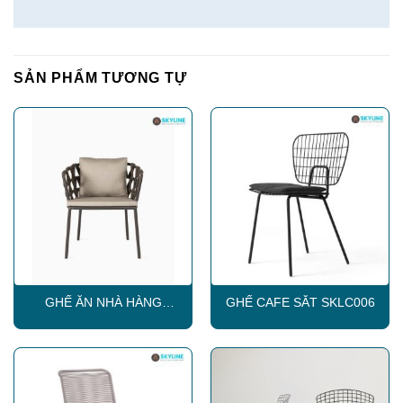
SẢN PHẨM TƯƠNG TỰ
GHẾ ĂN NHÀ HÀNG
GHẾ CAFE SẮT SKLC006
SKLC002