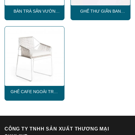
BÀN TRÀ SÂN VƯỜN
GHẾ THƯ GIÃN BAN
SKLT005
CÔNG SKLC019
GHẾ CAFE NGOÀI TRỜI
SKLC010
CÔNG TY TNHH SẢN XUẤT THƯƠNG MẠI