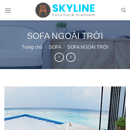
Skip
to
content
SOFA NGOÀI TRỜI
Trang chủ
/
SOFA
/
SOFA NGOÀI TRỜI