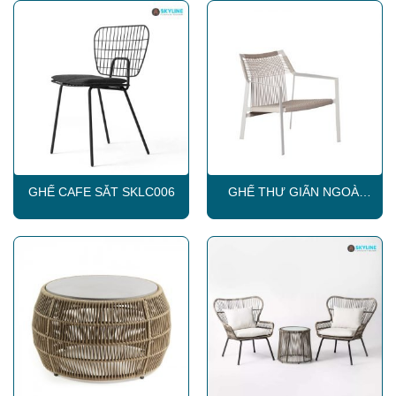
GHẾ CAFE SẮT SKLC006
GHẾ THƯ GIÃN NGOÀI
TRỜI SKLC017