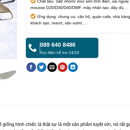
Chất liệu: Sắt/ nhôm/ inox sơn tĩnh điện, vải ngoài t
mousse D20/D30/D40/DWF, mây nhân tạo, dây dù,…
Ứng dụng: chung cư, căn hộ, quán cafe, nhà hàng
khách sạn, resort, sân vườn,…
089 640 8486
Gọi điện hỗ trợ 24/24
 giống hình chiếc lá thật sự là một sản phẩm tuyệt vời, nó rất g