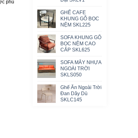
ược phủ
GHẾ CAFE
KHUNG GỖ BỌC
NỆM SKL225
SOFA KHUNG GỖ
BỌC NỆM CAO
CẤP SKL625
SOFA MÂY NHỰA
NGOÀI TRỜI
SKLS050
Ghế Ăn Ngoài Trời
Đan Dây Dù
SKLC145