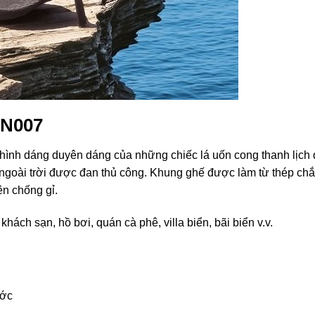
TN007
hình dáng duyên dáng của những chiếc lá uốn cong thanh lịch
goài trời được đan thủ công. Khung ghế được làm từ thép ch
ện chống gỉ.
ách sạn, hồ bơi, quán cà phê, villa biển, bãi biển v.v.
ước