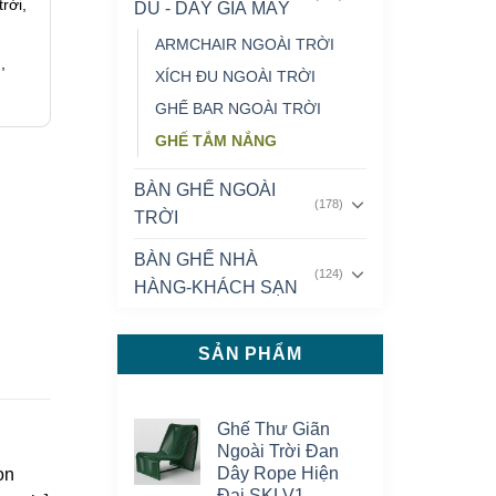
rời,
DÙ - DÂY GIẢ MÂY
ARMCHAIR NGOÀI TRỜI
,
XÍCH ĐU NGOÀI TRỜI
GHẾ BAR NGOÀI TRỜI
GHẾ TẮM NẮNG
BÀN GHẾ NGOÀI
(178)
TRỜI
BÀN GHẾ NHÀ
(124)
HÀNG-KHÁCH SẠN
SẢN PHẨM
Ghế Thư Giãn
Ngoài Trời Đan
Dây Rope Hiện
ọn
Đại SKLV1