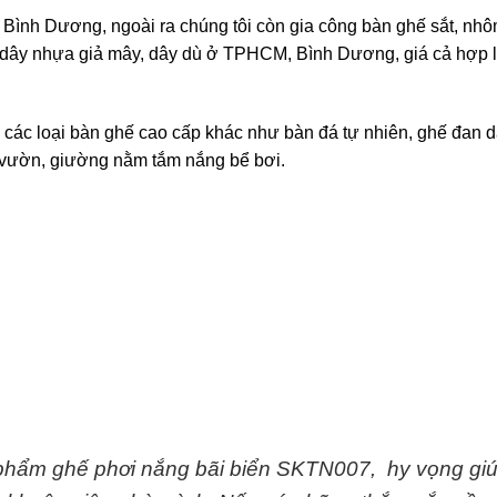
nh Dương, ngoài ra chúng tôi còn gia công bàn ghế sắt, nhô
 dây nhựa giả mây, dây dù ở TPHCM, Bình Dương, giá cả hợp l
 các loại bàn ghế cao cấp khác như bàn đá tự nhiên, ghế đan 
n vườn, giường nằm tắm nắng bể bơi.
n phẩm ghế phơi nắng bãi biển SKTN007, hy vọng gi