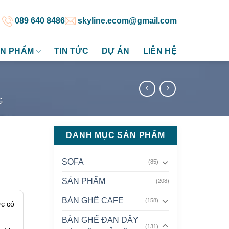
089 640 8486
skyline.ecom@gmail.com
N PHẨM
TIN TỨC
DỰ ÁN
LIÊN HỆ
G
DANH MỤC SẢN PHẨM
SOFA
(85)
SẢN PHẨM
(208)
BÀN GHẾ CAFE
(158)
ớc có
BÀN GHẾ ĐAN DÂY
(131)