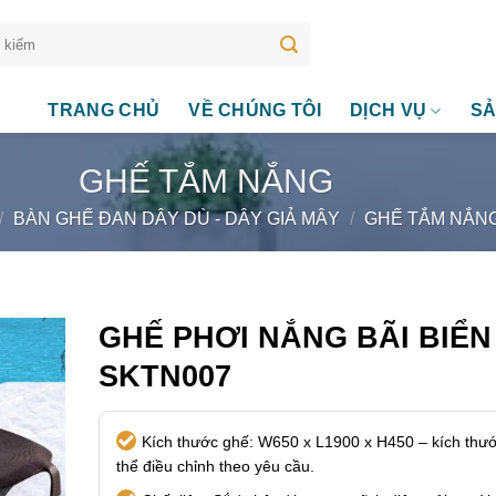
TRANG CHỦ
VỀ CHÚNG TÔI
DỊCH VỤ
SẢ
GHẾ TẮM NẮNG
/
BÀN GHẾ ĐAN DÂY DÙ - DÂY GIẢ MÂY
/
GHẾ TẮM NẮN
GHẾ PHƠI NẮNG BÃI BIỂN
SKTN007
Kích thước ghế: W650 x L1900 x H450 – kích thư
thể điều chỉnh theo yêu cầu.