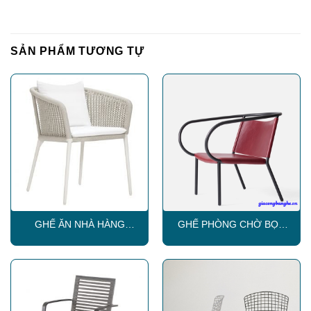
SẢN PHẨM TƯƠNG TỰ
GHẾ ĂN NHÀ HÀNG
GHẾ PHÒNG CHỜ BỌC
SKLC027
DA SKLC007