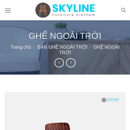
Skip
to
content
GHẾ NGOÀI TRỜI
Trang chủ
/
BÀN GHẾ NGOÀI TRỜI
/
GHẾ NGOÀI
TRỜI