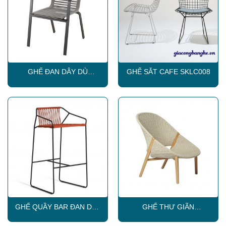
GHẾ ĐAN DÂY DÙ
GHẾ SẮT CAFE SKLC008
CAPTAIN
GHẾ QUẦY BAR ĐAN DÂY
GHẾ THƯ GIÃN
DÙ SKLC014
ARMCHAIR SKLC028