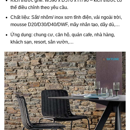
Kích thước ghế: W590 x D570 x H790 – kích thước có
thể điều chỉnh theo yêu cầu.
Chất liệu: Sắt/ nhôm/ inox sơn tĩnh điện, vải ngoài trời,
mousse D20/D30/D40/DWF, mây nhân tạo, dây dù,…
Ứng dụng: chung cư, căn hộ, quán cafe, nhà hàng,
khách sạn, resort, sân vườn,…