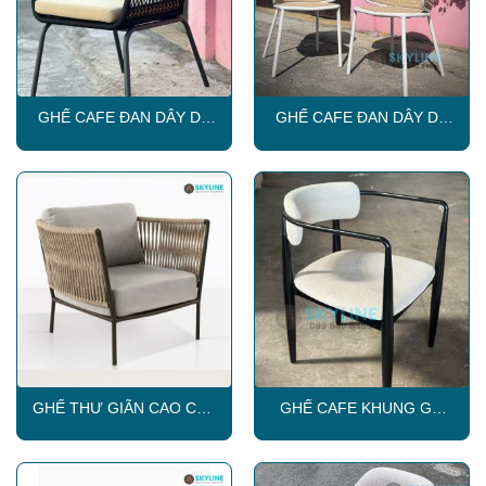
GHẾ CAFE ĐAN DÂY DÙ
GHẾ CAFE ĐAN DÂY DÙ
NGOÀI TRỜI SKLC410
NGOÀI TRỜI SKLC411
GHẾ THƯ GIÃN CAO CẤP
GHẾ CAFE KHUNG GỖ
SKLC016
BỌC NỆM SKL225