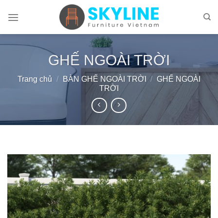
Skip
to
content
GHẾ NGOÀI TRỜI
Trang chủ
/
BÀN GHẾ NGOÀI TRỜI
/
GHẾ NGOÀI
TRỜI