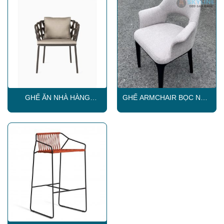
GHẾ ĂN NHÀ HÀNG
GHẾ ARMCHAIR BỌC NỆM
SKLC002
CAO CẤP SKLC257