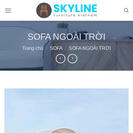
Skip
to
content
SOFA NGOÀI TRỜI
Trang chủ
/
SOFA
/
SOFA NGOÀI TRỜI