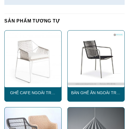
SẢN PHẨM TƯƠNG TỰ
GHẾ CAFE NGOÀI TRỜI
BÀN GHẾ ĂN NGOÀI TRỜI
SKLC010
SKLC018