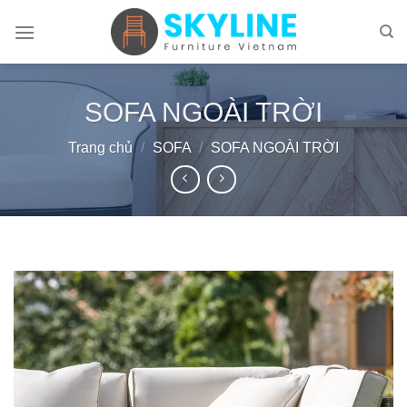
Skip
to
content
SOFA NGOÀI TRỜI
Trang chủ
/
SOFA
/
SOFA NGOÀI TRỜI