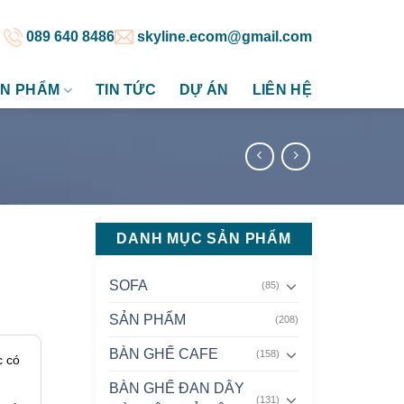
089 640 8486
skyline.ecom@gmail.com
N PHẨM
TIN TỨC
DỰ ÁN
LIÊN HỆ
DANH MỤC SẢN PHẨM
SOFA
(85)
SẢN PHẨM
(208)
BÀN GHẾ CAFE
(158)
c có
BÀN GHẾ ĐAN DÂY
(131)