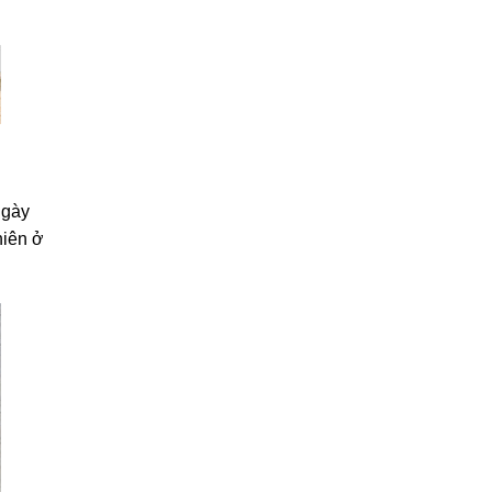
ngày
hiên ở