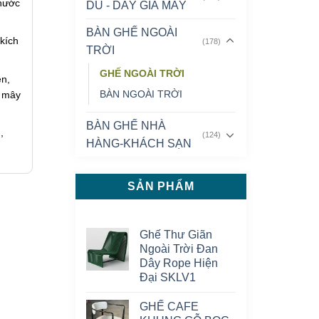
thước
DÙ - DÂY GIẢ MÂY
BÀN GHẾ NGOÀI
kích
(178)
TRỜI
GHẾ NGOÀI TRỜI
ên,
BÀN NGOÀI TRỜI
, mây
BÀN GHẾ NHÀ
,
(124)
HÀNG-KHÁCH SẠN
SẢN PHẨM
Ghế Thư Giãn
Ngoài Trời Đan
Dây Rope Hiện
Đại SKLV1
GHẾ CAFE