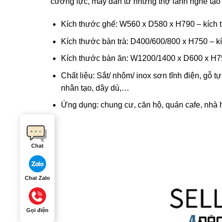
cường lực, mây đan từ những thợ lành nghề tạo 
Kích thước ghế: W560 x D580 x H790 – kích t
Kích thước bàn trà: D400/600/800 x H750 – kí
Kích thước bàn ăn: W1200/1400 x D600 x H750
Chất liệu: Sắt/ nhôm/ inox sơn tĩnh điện, gỗ 
nhân tạo, dây dù,…
Ứng dụng: chung cư, căn hộ, quán cafe, nhà 
Chat
Chat Zalo
Gọi điện