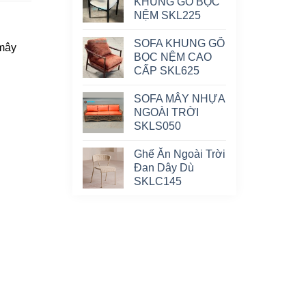
KHUNG GỖ BỌC
NỆM SKL225
SOFA KHUNG GỖ
 mây
BỌC NỆM CAO
CẤP SKL625
SOFA MÂY NHỰA
NGOÀI TRỜI
SKLS050
Ghế Ăn Ngoài Trời
Đan Dây Dù
SKLC145