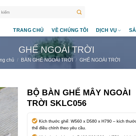
TRANG CHỦ
VỀ CHÚNG TÔI
DỊCH VỤ
SẢ
GHẾ NGOÀI TRỜI
ng chủ
/
BÀN GHẾ NGOÀI TRỜI
/
GHẾ NGOÀI TRỜI
BỘ BÀN GHẾ MÂY NGOÀI
TRỜI SKLC056
Kích thước ghế: W560 x D580 x H790 – kích thướ
thể điều chỉnh theo yêu cầu.