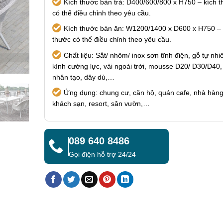
Kích thước bàn trà: D400/600/800 x H750 – kích 
có thể điều chỉnh theo yêu cầu.
Kích thước bàn ăn: W1200/1400 x D600 x H750 – 
thước có thể điều chỉnh theo yêu cầu.
Chất liệu: Sắt/ nhôm/ inox sơn tĩnh điện, gỗ tự nhi
kính cường lực, vải ngoài trời, mousse D20/ D30/D40
nhân tạo, dây dù,…
Ứng dụng: chung cư, căn hộ, quán cafe, nhà hàng
khách sạn, resort, sân vườn,…
089 640 8486
Gọi điện hỗ trợ 24/24