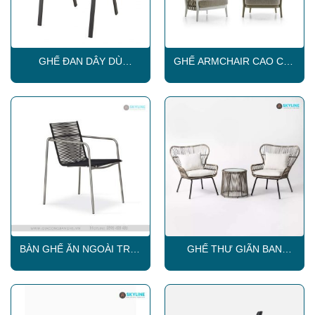
GHẾ ĐAN DÂY DÙ
GHẾ ARMCHAIR CAO CẤP
CAPTAIN
SKLC124
BÀN GHẾ ĂN NGOÀI TRỜI
GHẾ THƯ GIÃN BAN
SKLC018
CÔNG SKLC019