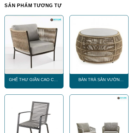
SẢN PHẨM TƯƠNG TỰ
GHẾ THƯ GIÃN CAO CẤP
BÀN TRÀ SÂN VƯỜN
SKLC016
SKLT005