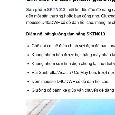
Sản phẩm SKTN013
thiết kế độc đáo để nâng c
đến một sân thượng,hoặc ban công nhỏ. Giường
mousse D40/DWF có độ đàn hồi cao, mang lại cho
Điểm nổi bật giường tắm nắng SKTN013
Ghế dài có thể điều chỉnh với đệm để bạn thoả
Khung nhôm bền được bọc bằng mây nhân tạo c
Khung nhôm sơn tĩnh điện chống lại thời tiết v
Vải Sunbrella/ Acacia / Cỏ May bền, trượt nư
Đệm mousse D40/DWF có độ đàn hồi cao.
Giường có bánh xe giúp vận chuyển dễ dàng