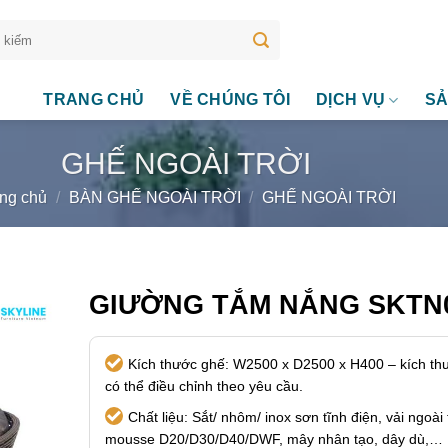
TRANG CHỦ
VỀ CHÚNG TÔI
DỊCH VỤ
SẢ
GHẾ NGOÀI TRỜI
ng chủ
/
BÀN GHẾ NGOÀI TRỜI
/
GHẾ NGOÀI TRỜI
GIƯỜNG TẮM NẮNG SKTN
Kích thước ghế: W2500 x D2500 x H400 – kích th
có thể điều chỉnh theo yêu cầu.
Chất liệu: Sắt/ nhôm/ inox sơn tĩnh điện, vải ngoài t
mousse D20/D30/D40/DWF, mây nhân tạo, dây dù,…