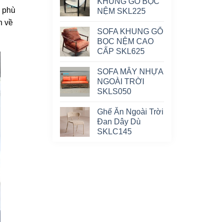
KHUNG GỖ BỌC
n phù
NỆM SKL225
n về
SOFA KHUNG GỖ
BỌC NỆM CAO
CẤP SKL625
SOFA MÂY NHỰA
NGOÀI TRỜI
SKLS050
Ghế Ăn Ngoài Trời
Đan Dây Dù
SKLC145