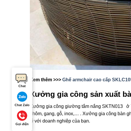
Xem thêm >>>
Ghế armchair cao cấp SKLC10
Chat
Xưởng gia công sản xuất b
Chat Zalo
Xưởng gia công giường tắm nắng SKTN013
ở 
nhôm, gang, gỗ, inox,… . Xưởng gia công bàn 
lý với doanh nghiệp của bạn.
Gọi điện