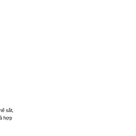
ế sắt,
cả hợp