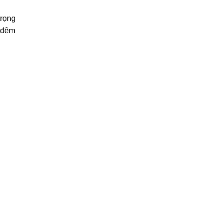
trọng
 đệm