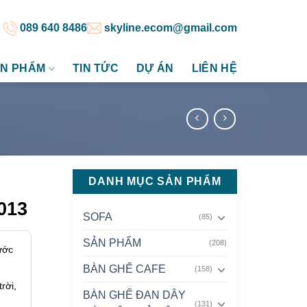
089 640 8486
skyline.ecom@gmail.com
N PHẨM
TIN TỨC
DỰ ÁN
LIÊN HỆ
DANH MỤC SẢN PHẨM
013
SOFA
(85)
SẢN PHẨM
(208)
ước
BÀN GHẾ CAFE
(158)
rời,
BÀN GHẾ ĐAN DÂY
(131)