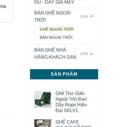
DÙ - DÂY GIẢ MÂY
 nhà
BÀN GHẾ NGOÀI
(178)
TRỜI
GHẾ NGOÀI TRỜI
BÀN NGOÀI TRỜI
BÀN GHẾ NHÀ
(124)
HÀNG-KHÁCH SẠN
SẢN PHẨM
Ghế Thư Giãn
Ngoài Trời Đan
Dây Rope Hiện
Đại SKLV1
GHẾ CAFE