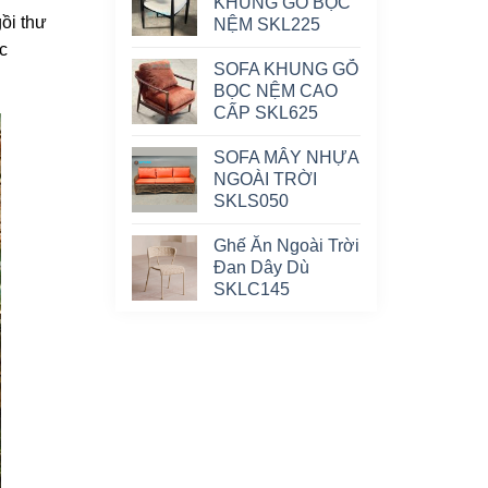
KHUNG GỖ BỌC
ồi thư
NỆM SKL225
c
SOFA KHUNG GỖ
BỌC NỆM CAO
CẤP SKL625
SOFA MÂY NHỰA
NGOÀI TRỜI
SKLS050
Ghế Ăn Ngoài Trời
Đan Dây Dù
SKLC145