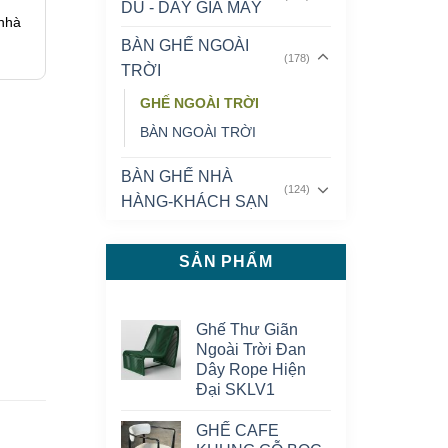
DÙ - DÂY GIẢ MÂY
 nhà
BÀN GHẾ NGOÀI
(178)
TRỜI
GHẾ NGOÀI TRỜI
BÀN NGOÀI TRỜI
BÀN GHẾ NHÀ
(124)
HÀNG-KHÁCH SẠN
SẢN PHẨM
Ghế Thư Giãn
Ngoài Trời Đan
Dây Rope Hiện
Đại SKLV1
GHẾ CAFE