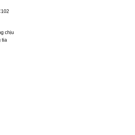
LC102
g chịu
 tia