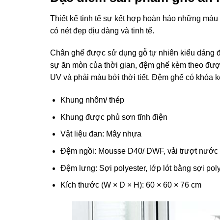
Thiết kế tinh tế sự kết hợp hoàn hảo những mà
có nét đẹp dịu dàng và tinh tế.
Chân ghế được sử dụng gỗ tự nhiên kiểu dáng 
sự ăn mòn của thời gian, đệm ghế kèm theo được
UV và phải màu bởi thời tiết. Đệm ghế có khóa ké
Khung nhôm/ thép
Khung được phủ sơn tĩnh điện
Vật liệu đan: Mây nhựa
Đệm ngồi: Mousse D40/ DWF, vải trượt nước (
Đệm lưng: Sợi polyester, lớp lót bằng sợi po
Kích thước (W × D × H): 60 × 60 × 76 cm