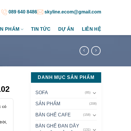
089 640 8486
skyline.ecom@gmail.com
N PHẨM
TIN TỨC
DỰ ÁN
LIÊN HỆ
DANH MỤC SẢN PHẨM
02
SOFA
(85)
SẢN PHẨM
(208)
c có
BÀN GHẾ CAFE
(158)
rời,
BÀN GHẾ ĐAN DÂY
(131)