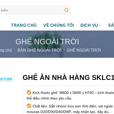
TRANG CHỦ
VỀ CHÚNG TÔI
DỊCH VỤ
SẢ
GHẾ NGOÀI TRỜI
ng chủ
/
BÀN GHẾ NGOÀI TRỜI
/
GHẾ NGOÀI TRỜI
GHẾ ĂN NHÀ HÀNG SKLC1
Kích thước ghế: W600 x D600 x H760 – kích thướ
thể điều chỉnh theo yêu cầu.
Chất liệu: Sắt/ nhôm/ inox sơn tĩnh điện, vải ngoài t
mousse D20/D30/D40/DWF, mây nhân tạo, dây dù,…