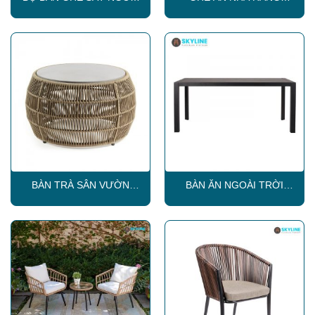
TRỜI SKLC039
SKLC084
BÀN TRÀ SÂN VƯỜN
BÀN ĂN NGOÀI TRỜI
SKLT005
SKLT033