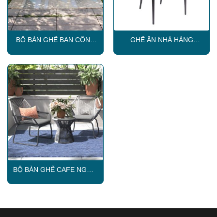
BỘ BÀN GHẾ BAN CÔNG
GHẾ ĂN NHÀ HÀNG
CHUNG CƯ SKLC095
SKLC113
BỘ BÀN GHẾ CAFE NGOÀI
TRỜI SKLC032