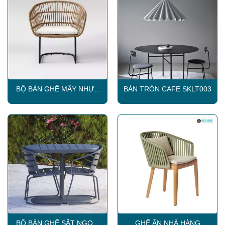
BỘ BÀN GHẾ MÂY NHỰA
BÀN TRÒN CAFE SKLT003
NGOÀI TRỜI SKLC091
BỘ BÀN GHẾ SẮT NGOÀI
GHẾ ĂN NHÀ HÀNG