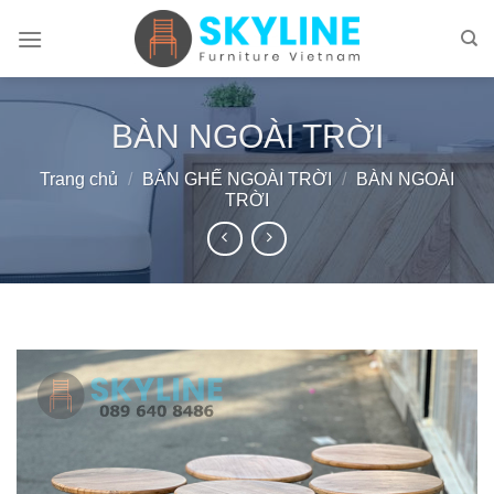
Skip
to
content
BÀN NGOÀI TRỜI
Trang chủ
/
BÀN GHẾ NGOÀI TRỜI
/
BÀN NGOÀI
TRỜI