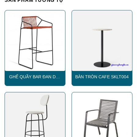
SẢN PHẨM TƯƠNG TỰ
GHẾ QUẦY BAR ĐAN DÂY
BÀN TRÒN CAFE SKLT004
DÙ SKLC014