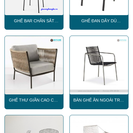
GHẾ BAR CHÂN SẮT
GHẾ ĐAN DÂY DÙ
SKLC004
CAPTAIN
GHẾ THƯ GIÃN CAO CẤP
BÀN GHẾ ĂN NGOÀI TRỜI
SKLC016
SKLC018